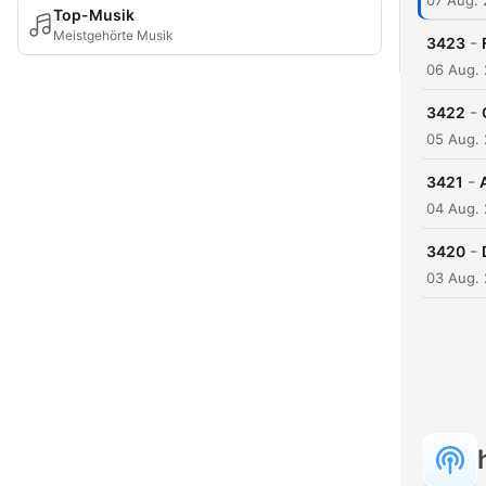
07 Aug.
Top-Musik
Meistgehörte Musik
-
3423
06 Aug.
-
3422
05 Aug.
-
3421
04 Aug.
-
3420
03 Aug.