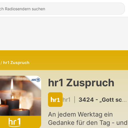
hr1 Zuspruch
hr1 Zuspruch
hr1
|
3424 - „Gott schuf den Esel und gab ihm ein dickes Fell“
An jedem Werktag ein
Gedanke für den Tag - und