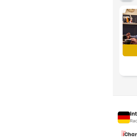
In
Rad