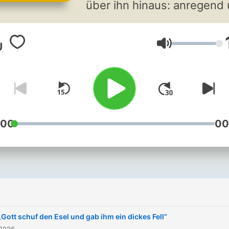
über ihn hinaus: anregend
informativ, tröstend und
aktuell.
Lautstärke
:00
00
„Gott schuf den Esel und gab ihm ein dickes Fell“