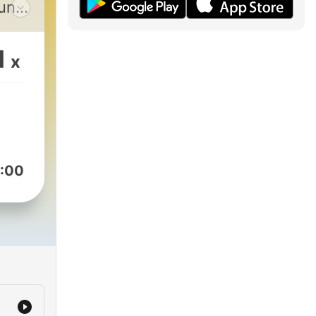
 und
1
x
:00