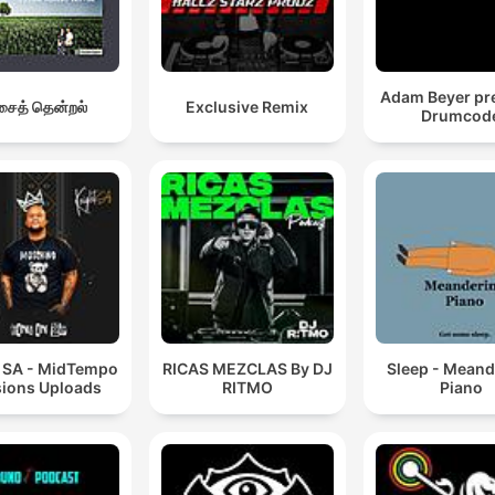
Adam Beyer pr
ைத் தென்றல்
Exclusive Remix
Drumcod
t SA - MidTempo
RICAS MEZCLAS By DJ
Sleep - Meand
ions Uploads
RITMO
Piano