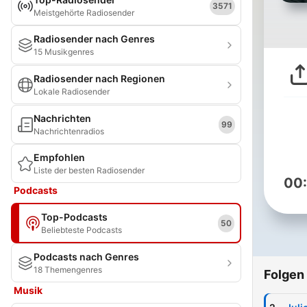
3571
Meistgehörte Radiosender
Radiosender nach Genres
15 Musikgenres
Radiosender nach Regionen
Lokale Radiosender
Nachrichten
99
Nachrichtenradios
Empfohlen
Liste der besten Radiosender
00
Podcasts
Top-Podcasts
50
Beliebteste Podcasts
Podcasts nach Genres
18 Themengenres
Folgen
Musik