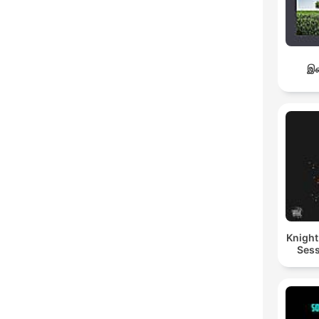
இச
Knigh
Sess