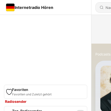
Internetradio Hören
Podcasts
Favoriten
Favoriten und Zuletzt gehört
Radiosender
Top-Radiosender