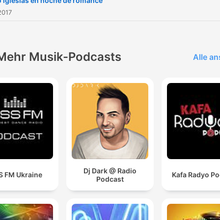
o iglesias en noche de romance
2017
Mehr Musik-Podcasts
Alle a
Dj Dark @ Radio
S FM Ukraine
Kafa Radyo Po
Podcast