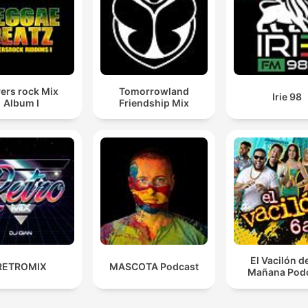
ers rock Mix
Tomorrowland
Irie 98
Album I
Friendship Mix
El Vacilón d
RETROMIX
MASCOTA Podcast
Mañana Pod