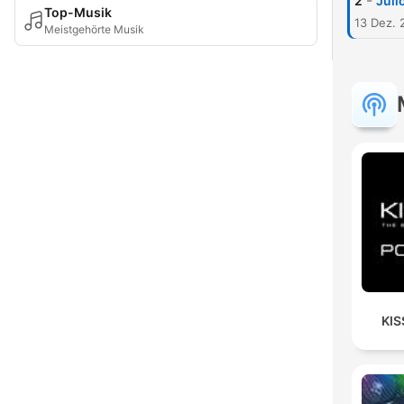
-
2
Juli
Top-Musik
13 Dez. 
Meistgehörte Musik
KIS