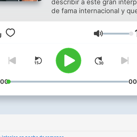
describir a este gran inter
de fama internacional y qu
reconocido por todos por e
gran romántico de todos lo
Lautstärke
tiempos. Puedes disfrutar de
este programa y de música
romántica en
Soritaradio1.blogspot.com
descarga nuestra aplicació
Soritaradio Somos SoritaR
:00
00
La radio que es para tì The
radio That is for you