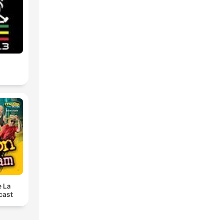
e La
cast