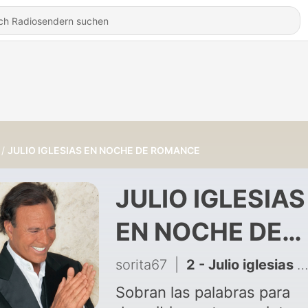
JULIO IGLESIAS EN NOCHE DE ROMANCE
JULIO IGLESIAS
EN NOCHE DE
ROMANCE
sorita67
|
2 - Julio iglesias en noche de romance
Sobran las palabras para