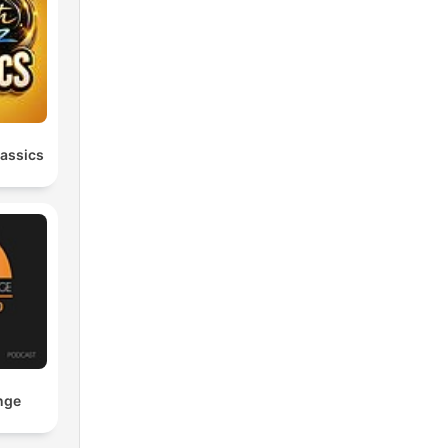
assics
nge