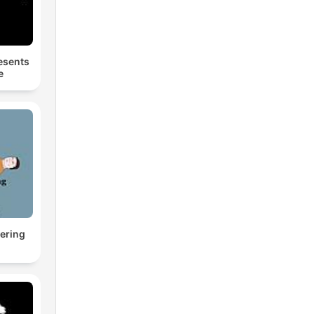
esents
e
ering