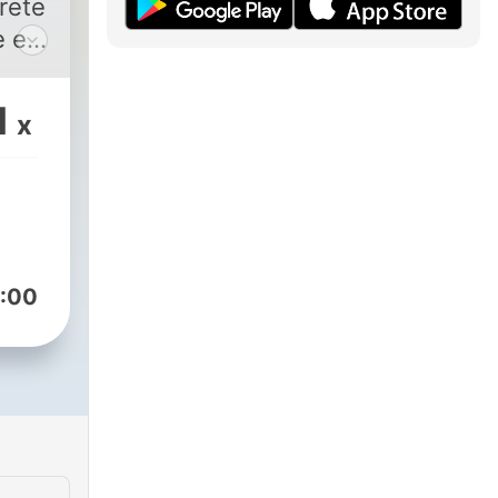
prete
e es
l
s
1
x
 O
n
adio
:00