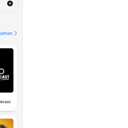
nsehen
dcast