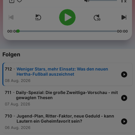
1
x
euch fachliche Analysen und verlässliche Hintergründe. Dazu
Lautstärke
gibt's die wichtigsten News des Tages. Und weil Sport mehr
als Fußball ist, blicken wir auch auf Basketball, Handball,
Football oder die Olympischen Spiele. Damit ihr immer wisst,
was heute in der Welt des Fußballs und Sports los ist. Jeden
Tag um 06 Uhr.
00:00
00:00
Folgen
-
712
Weniger Stars, mehr Einsatz: Was den neuen
Hertha-Fußball auszeichnet
08 Aug. 2026
-
711
Daily-Spezial: Die große Zweitliga-Vorschau - mit
gewagten Thesen
07 Aug. 2026
-
710
Jugend-Plan, Ritter-Faktor, neue Geduld - kann
Lautern ein Geheimfavorit sein?
06 Aug. 2026