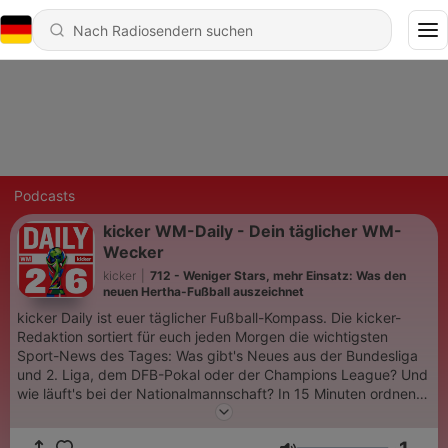
Podcasts
kicker WM-Daily - Dein täglicher WM-
Wecker
kicker
|
712 - Weniger Stars, mehr Einsatz: Was den
neuen Hertha-Fußball auszeichnet
kicker Daily ist euer täglicher Fußball-Kompass. Die kicker-
Redaktion sortiert für euch jeden Morgen die wichtigsten
Sport-News des Tages: Was gibt's Neues aus der Bundesliga
und 2. Liga, dem DFB-Pokal oder der Champions League? Und
wie läuft's bei der Nationalmannschaft? In 15 Minuten ordnen
unsere Hosts gemeinsam mit unseren Reportern vor Ort und
ausgewählten Experten zwei aktuelle Top-Themen ein, liefern