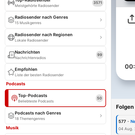
3571
Meistgehörte Radiosender
Radiosender nach Genres
15 Musikgenres
Radiosender nach Regionen
Lokale Radiosender
Nachrichten
99
Nachrichtenradios
00
Empfohlen
Liste der besten Radiosender
Podcasts
Top-Podcasts
50
Beliebteste Podcasts
Folgen
Podcasts nach Genres
18 Themengenres
-
577
Ne
Musik
04 Aug.