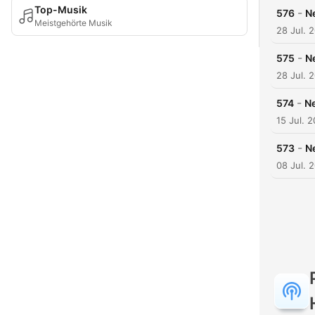
Top-Musik
-
576
N
Meistgehörte Musik
28 Jul. 
-
575
N
28 Jul. 
-
574
Ne
15 Jul. 
-
573
N
08 Jul. 