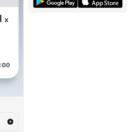
1
x
:00