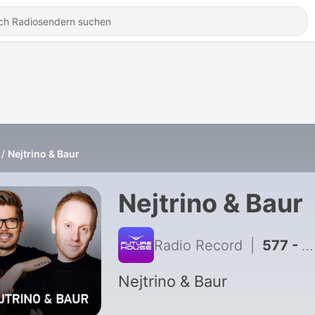
Nejtrino & Baur
Nejtrino & Baur
Radio Record
|
577 - Nejtrino & Baur @ Record Сlub #481 (05-08-2026)
Nejtrino & Baur