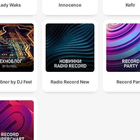
Lady Waks
Innocence
Kefir
блог by DJ Feel
Radio Record New
Record Par