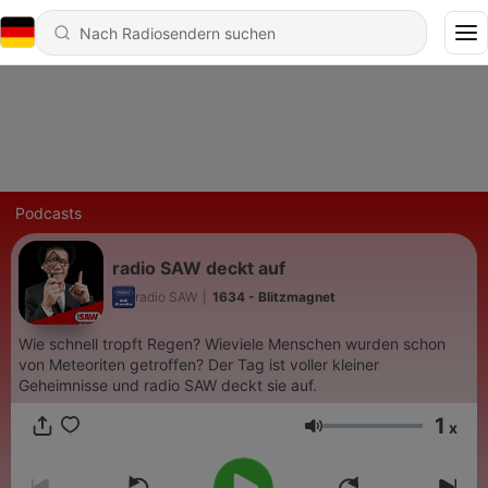
Podcasts
radio SAW deckt auf
radio SAW
|
1634 - Blitzmagnet
Wie schnell tropft Regen? Wieviele Menschen wurden schon
von Meteoriten getroffen? Der Tag ist voller kleiner
Geheimnisse und radio SAW deckt sie auf.
1
x
Lautstärke