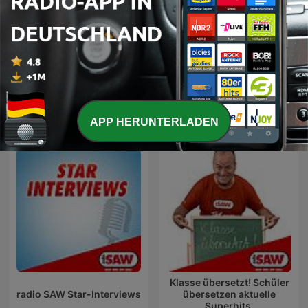
30 Jul. 2026
Mehr Folgen anzeigen
radio SAW - Rock Alternative-Podcasts
APP HERUNTERLADEN
Klasse übersetzt! Schüler
radio SAW Star-Interviews
übersetzen aktuelle
Superhits.