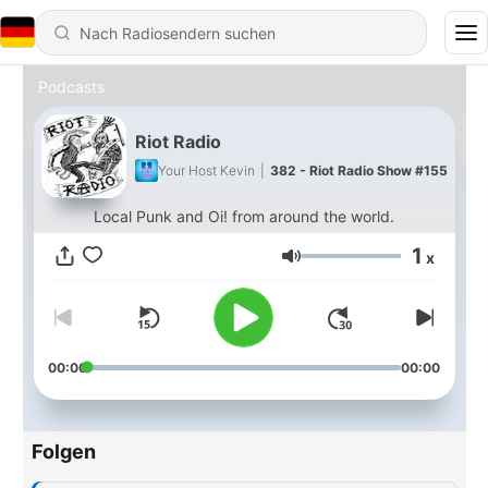
Podcasts
Riot Radio
Your Host Kevin
|
382 - Riot Radio Show #155
Local Punk and Oi! from around the world.
1
x
Lautstärke
00:00
00:00
Folgen