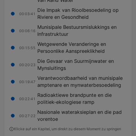
van Rand Water
Die Impak van Rioolbesoedeling op
00:03:41
Riviere en Gesondheid
Munisipale Bestuursmislukkings en
00:06:16
Infrastruktuur
Wetgewende Veranderinge en
00:15:55
Persoonlike Aanspreeklikheid
Die Gevaar van Suurmijnwater en
00:20:23
Mynsluitings
Verantwoordbaarheid van munisipale
00:19:47
amptenare en mynwaterbesoedeling
Radioaktiewe brandpunte en die
00:22:41
politiek-ekologiese ramp
Nasionale wateraksieplan en die pad
00:27:22
vorentoe
Klicke auf ein Kapitel, um direkt zu diesem Moment zu springen