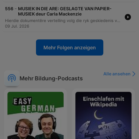
-
556
MUSIEK IN DIE ARE: GESLAGTE VAN PAPIER-
MUSIEK deur Carla Mackenzie
Hierdie dokumentêre vertelling volg die ryk geskiedenis van die Papierfamilieband, 'n musiekgroep wat reeds sedert 1932 bestaan. Die storie fokus op die nalatenskap van die familie, van die stigting deur Martinez Papier tot die moderne prestasie van sy agterkleinkind, Greigin, wat die groep na die wêreldverhoog van die Chelsea Blommerskou in Londen geneem het. Die episode ondersoek die diep wortels van Langarm-musiek in die Wes-Kaap en hoe hierdie tradisie as 'n universele taal dien wat kulture en generasies verbind. Die vertelling bied 'n intieme kykie na die persoonlike groei van 'n musikant wat van kleuterjare op tromme tot by die bespeel van verskeie instrumente ontwikkel het. Dit beklemtoon die belangrikheid van respek vir tradisie, die rol van musiek in gemeenskapsgeleenthede soos troues en begrafnisse, en die trots van 'n familie wat hul kulturele erfenis met die wêreld deel.
09 Jul. 2026
Mehr Folgen anzeigen
Alle ansehen
Mehr Bildung-Podcasts