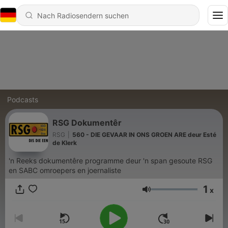
Podcasts
RSG Dokumentêr
RSG
|
560 - DIE GEVAAR IN ONS GROEN ARE deur Esté
de Klerk
'n Reeks dokumentêre programme deur 'n span gesoute RSG
en SABC omroepers en joernaliste
1
x
Lautstärke