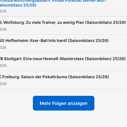
russia Mönchengladbach: Findet Polanski seinen Mut?
aisonbilanz 25/26)
ausführliches Saisonfazit. 
2026
unseren Gästen zählen
Journalist*innen, Fans,
L Wolfsburg: Zu viele Trainer, zu wenig Plan (Saisonbilanz 25/26)
2026
Analyst*innen und
Kommentator*innen. Es gib
SG Hoffenheim: Ilzer-Ball hits hard! (Saisonbilanz 25/26)
noch vier weitere Feeds d
2026
Rasenfunks zur Bundesliga
fB Stuttgart: Eine neue Hoeneß-Masterclass (Saisonbilanz 25/26)
Frauen, WM, EM und
2026
Nationalteams, zu anderen
C Freiburg: Saison der Pokalträume (Saisonbilanz 25/26)
Ligen und mit Themen abse
2026
des Platzes. Einfach in der
Podcast-App nach
Mehr Folgen anzeigen
"Rasenfunk" suchen.