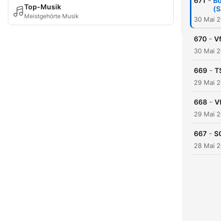
-
671
Bo
Top-Musik
(S
Meistgehörte Musik
30 Mai 
-
670
Vf
30 Mai 
-
669
T
29 Mai 
-
668
V
29 Mai 
-
667
S
28 Mai 