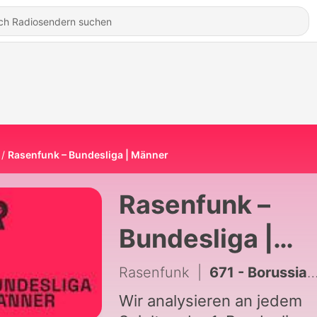
Rasenfunk – Bundesliga | Männer
Rasenfunk –
Bundesliga |
Männer
Rasenfunk
|
671 - Borussia Mönchengladbach: Findet Polanski seinen Mut? (Saisonbilanz 25/26)
Wir analysieren an jedem