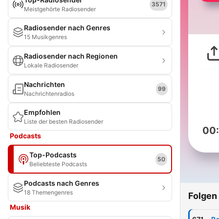
3571
Meistgehörte Radiosender
Radiosender nach Genres
15 Musikgenres
Radiosender nach Regionen
Lokale Radiosender
Nachrichten
99
Nachrichtenradios
Empfohlen
Liste der besten Radiosender
00
Podcasts
Top-Podcasts
50
Beliebteste Podcasts
Podcasts nach Genres
18 Themengenres
Folgen
Musik