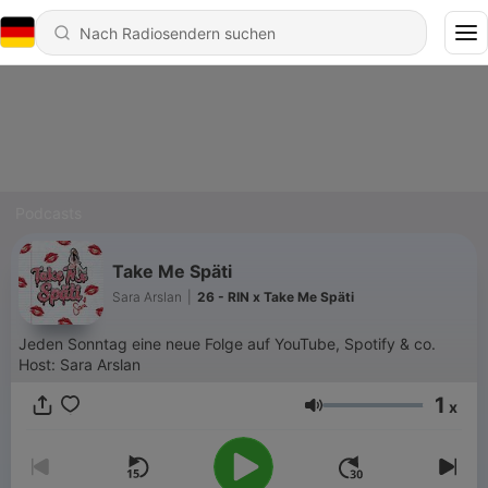
Podcasts
Take Me Späti
Sara Arslan
|
26 - RIN x Take Me Späti
Jeden Sonntag eine neue Folge auf YouTube, Spotify & co.
Host: Sara Arslan
1
x
Lautstärke