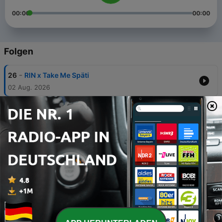
00:00
00:00
Folgen
-
26
RIN x Take Me Späti
02 Aug. 2026
-
25
KIARABABA x Take Me Späti
26 Jul. 2026
-
24
Beslik x Take Me Späti
19 Jul. 2026
-
23
Katja Krasavice x Take Me Späti
21 Jun. 2026
-
21
Badmómzjay x Take Me Späti
07 Jun. 2026