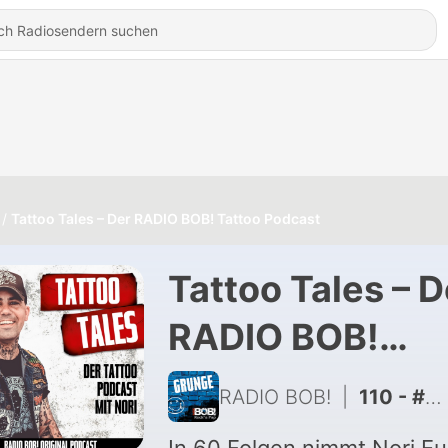
Tattoo Tales – Der RADIO BOB! Tattoo Podcast
Tattoo Tales – D
RADIO BOB!
Tattoo Podcast
RADIO BOB!
|
110 - #62 - "FULL METAL HOLIDAY"-Spezial