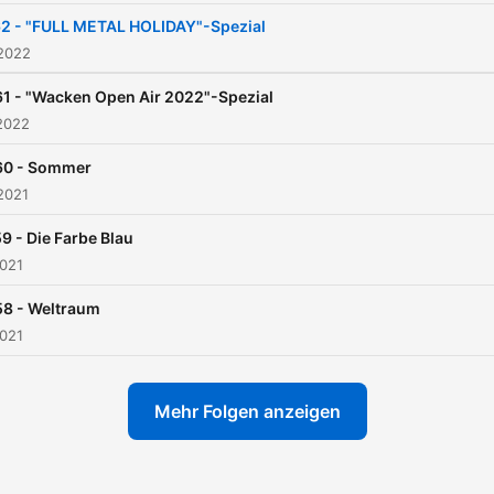
Körper verschönert hat. V
2 - "FULL METAL HOLIDAY"-Spezial
Comic über Finelineing bis 
 2022
zu Maori beherrscht er die
1 - "Wacken Open Air 2022"-Spezial
Stile und weiß worauf man 
2022
der Körperkunst achten sol
60 - Sommer
Dabei hat er sogar schon
2021
diverse Tattoos auf Festiva
oder bei Rockkonzerten
9 - Die Farbe Blau
2021
gestochen: Stars und
Sternchen – keiner ist vor 
58 - Weltraum
und seinem Team sicher.
2021
Mehr Folgen anzeigen