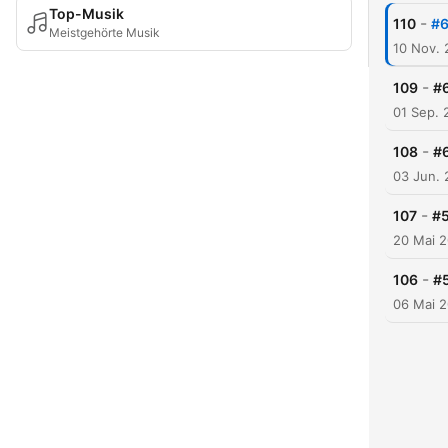
Top-Musik
-
110
#6
Meistgehörte Musik
10 Nov.
-
109
#6
01 Sep. 
-
108
#
03 Jun. 
-
107
#5
20 Mai 
-
106
#
06 Mai 