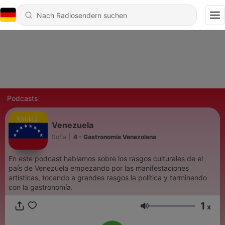
Podcasts
Venezuela
Sofía
|
4 - Gastronomía Venezolana
En este podcast hablamos sobre los rasgos culturales de el
país de Venezuela empezando por las manifestaciones
artísticas, tocando a grandes rasgos la política y terminando
con la gastronomía.
1
x
Lautstärke