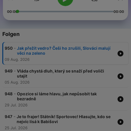
00:00
00:00
Folgen
-
950
Jak přežít vedro? Češi ho zrušili, Slováci malují
věci na zeleno
09 Aug. 2026
-
949
Vláda chystá dluh, který se snaží před voliči
utajit
05 Aug. 2026
-
948
Opozice si láme hlavu, jak nepůsobit tak
bezradně
29 Jul. 2026
-
947
Je to frajer! Státník! Sportovec! Hlasujte, kdo se
nejvíc lísá k Babišovi
25 Jul. 2026