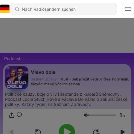
Podcasts
Vlevo dole
Seznam Zprávy
|
950 - Jak přežít vedro? Češi ho zrušili,
Slováci malují věci na zeleno
Politické kauzy, boje o vliv i šeptanda z kuloárů Sněmovny.
Podcast Lucie Stuchlíkové a Václava Dolejšího o zákulisí české
politiky. Každý týden na Seznam Zprávách.
1
x
Lautstärke