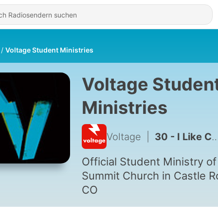
Voltage Student Ministries
Voltage Studen
Ministries
Voltage
|
30 - I Like Church Pt. 2 Ingredients to Church with Jon Miller
Official Student Ministry of
Summit Church in Castle R
CO