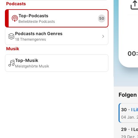
Podcasts
Top-Podcasts
50
Beliebteste Podcasts
Podcasts nach Genres
18 Themengenres
Musik
00
Top-Musik
Meistgehörte Musik
Folgen
-
30
I L
04 Jan. 
-
29
I L
29 Dez. 