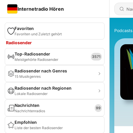
Internetradio Hören
Favoriten
Podcasts
Favoriten und Zuletzt gehört
Radiosender
Top-Radiosender
3571
Meistgehörte Radiosender
Radiosender nach Genres
15 Musikgenres
Radiosender nach Regionen
Lokale Radiosender
Nachrichten
99
Nachrichtenradios
Empfohlen
Liste der besten Radiosender