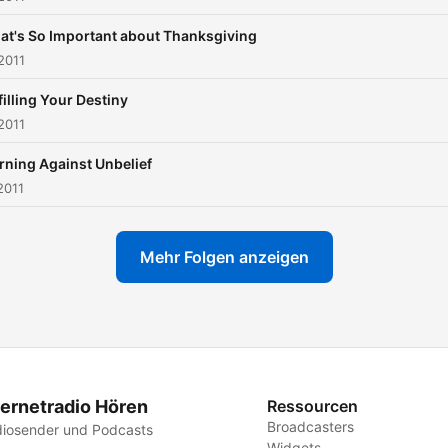
at's So Important about Thanksgiving
2011
filling Your Destiny
2011
ning Against Unbelief
2011
Mehr Folgen anzeigen
ternetradio Hören
Ressourcen
Broadcasters
iosender und Podcasts
Widgets