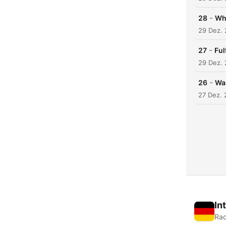
-
28
Wh
29 Dez. 
-
27
Ful
29 Dez. 
-
26
War
27 Dez. 
In
Rad