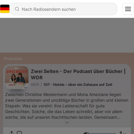
Podcasts
Zwei Seiten - Der Podcast über Bücher |
WDR
WDR
|
107 - Hotels – über ein Zuhause auf Zeit
Zwischen Christine Westermann und Mona Ameziane liegen
zwei Generationen und unzählige Bücher in großen und kleinen
Stapeln. Was sie vereint: ihre Leidenschaft für gute
Geschichten. Solche, die das Leben schreibt, aber vor allem
solche, die auf unseren Nachttischen landen. Gemeinsam
diskutieren sie in diesem Literatur-Podcast über die wichtigen
und abseitigen Themen des Alltags, geraten ins Schwärmen
1