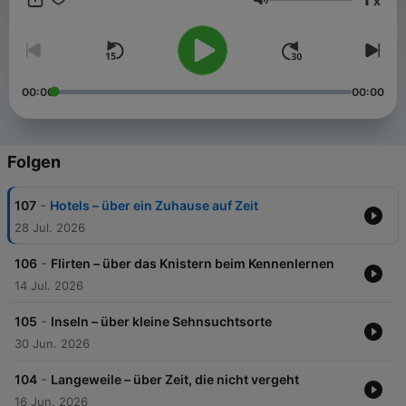
x
oder ins Streiten und bringen in jeder Folge das Beste mit, was
Lautstärke
ihre Bücherregale zu bieten haben. Zu hören in ARD Sounds!
00:00
00:00
Folgen
-
107
Hotels – über ein Zuhause auf Zeit
28 Jul. 2026
-
106
Flirten – über das Knistern beim Kennenlernen
14 Jul. 2026
-
105
Inseln – über kleine Sehnsuchtsorte
30 Jun. 2026
-
104
Langeweile – über Zeit, die nicht vergeht
16 Jun. 2026