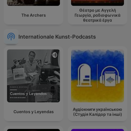
Θέατρο με Αγγελή
The Archers
Γεωργία, ραδιοφωνικά
θεατρικά έργα
Internationale Kunst-Podcasts
Аудіокниги українською
Cuentos y Leyendas
(Студія Калідор та інші)