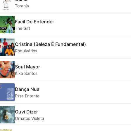
Toranja
Facil De Entender
The Gift
Cristina (Beleza É Fundamental)
Roquivários
Soul Mayor
Kika Santos
Dança Nua
Essa Entente
Ouvi Dizer
Ornatos Violeta