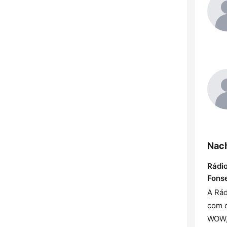
Nac
Rádio
Fons
A Rád
com o
WOW, 