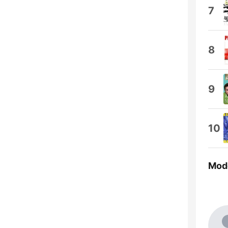
7
8
9
10
Mod