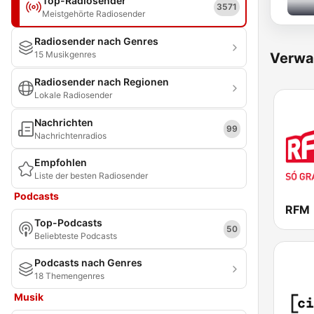
Top-Radiosender
3571
Meistgehörte Radiosender
Radiosender nach Genres
15 Musikgenres
Verwa
Radiosender nach Regionen
Lokale Radiosender
Nachrichten
99
Nachrichtenradios
Empfohlen
Liste der besten Radiosender
Podcasts
RFM
Top-Podcasts
50
Beliebteste Podcasts
Podcasts nach Genres
18 Themengenres
Musik