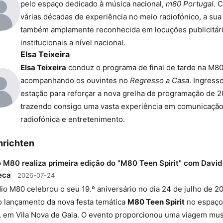
pelo espaço dedicado à música nacional,
m80 Portugal
. 
várias décadas de experiência no meio radiofónico, a sua
também amplamente reconhecida em locuções publicitári
institucionais a nível nacional.
Elsa Teixeira
Elsa Teixeira
conduz o programa de final de tarde na M80
acompanhando os ouvintes no
Regresso a Casa
. Ingress
estação para reforçar a nova grelha de programação de 2
trazendo consigo uma vasta experiência em comunicaçã
radiofónica e entretenimento.
hrichten
 M80 realiza primeira edição do "M80 Teen Spirit" com David
eca
2026-07-24
io M80 celebrou o seu 19.º aniversário no dia 24 de julho de 2
 lançamento da nova festa temática
M80 Teen Spirit
no espaço
em Vila Nova de Gaia. O evento proporcionou uma viagem mus