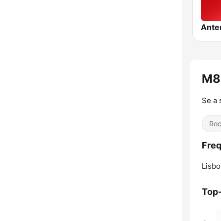
Ante
M80
Se a 
Ro
Freq
Lisbo
Top