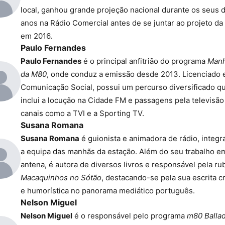
local, ganhou grande projeção nacional durante os seus 
anos na Rádio Comercial antes de se juntar ao projeto d
em 2016.
Paulo Fernandes
Paulo Fernandes
é o principal anfitrião do programa
Man
da M80
, onde conduz a emissão desde 2013. Licenciado
Comunicação Social, possui um percurso diversificado q
inclui a locução na Cidade FM e passagens pela televisã
canais como a TVI e a Sporting TV.
Susana Romana
Susana Romana
é guionista e animadora de rádio, integ
a equipa das manhãs da estação. Além do seu trabalho e
antena, é autora de diversos livros e responsável pela ru
Macaquinhos no Sótão
, destacando-se pela sua escrita cr
e humorística no panorama mediático português.
Nelson Miguel
Nelson Miguel
é o responsável pelo programa
m80 Balla