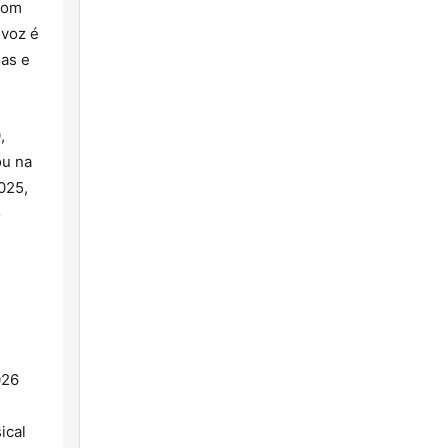
Com
 voz é
as e
,
ou na
025,
o
026
ical