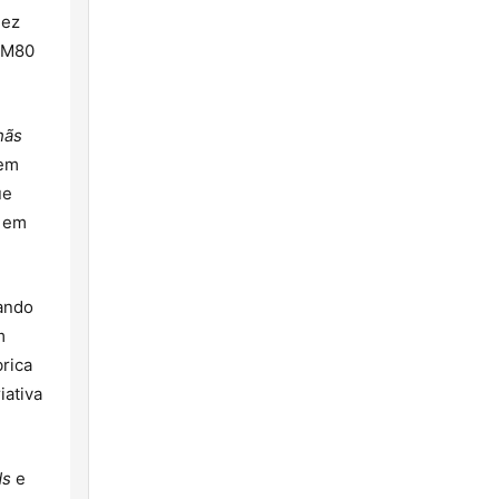
dez
a M80
hãs
 em
ue
o em
rando
m
brica
iativa
ds
e