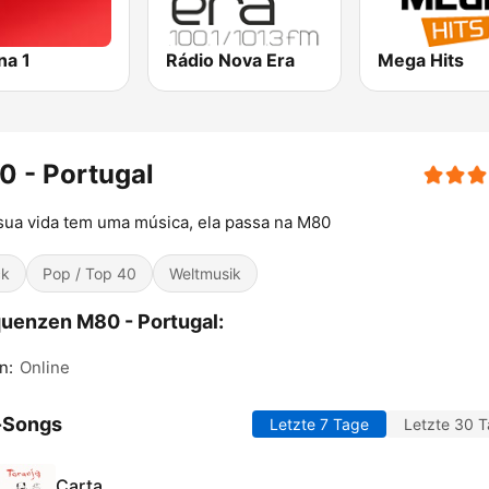
na 1
Rádio Nova Era
Mega Hits
 - Portugal
sua vida tem uma música, ela passa na M80
ck
Pop / Top 40
Weltmusik
uenzen M80 - Portugal:
n:
Online
-Songs
Letzte 7 Tage
Letzte 30 
Carta