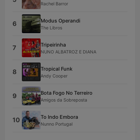
Rachel Barror
Modus Operandi
6
The Libros
Tripeirinha
7
NUNO ALBATROZ E DIANA
Tropical Funk
8
Andy Cooper
Bota Fogo No Terreiro
9
Amigos da Sobreposta
To Indo Embora
10
Nunno Portugal