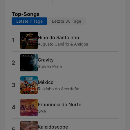
Top-Songs
Letzte 7 Tage
Letzte 30 Tage
Hino do Santoinho
1
Augusto Canário & Amigos
Gravity
2
Steven Price
México
3
Ruizinho do Acordeão
Pronúncia do Norte
4
GNR
Kaleidoscope
5