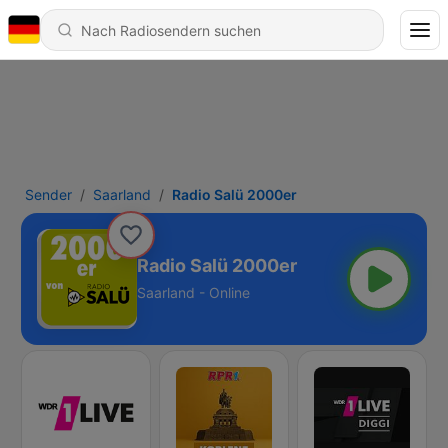
Sender
Saarland
Radio Salü 2000er
Radio Salü 2000er
Saarland - Online