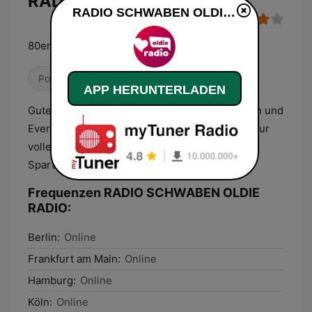
RADIO Live
RADIO SCHWABEN OLDIE RADIO live
80er und Evergreens Nonstop
Pop / Top 40
Oldies
APP HERUNTERLADEN
Gute Laune 24 Stunden am Tag mit mehr 80ern und
Evergreens. Aktuelle Nachrichten und Wetter zur
vollen Stunde. OLDIE RADIO ist das erste
Spartenprogramm von RADIO SCHWABEN
Frequenzen RADIO SCHWABEN OLDIE
RADIO:
Berlin:
Online
Frankfurt am Main:
Online
Hamburg:
Online
Köln:
Online