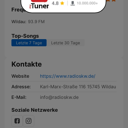
Frequenzen radioSKW:
Wildau:
93.9 FM
Top-Songs
Letzte 7 Tage
Letzte 30 Tage
Kontakte
Website
https://www.radioskw.de/
Adresse:
Karl-Marx-Straße 116 15745 Wildau
E-Mail:
info@radioskw.de
Soziale Netzwerke