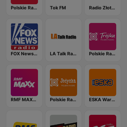
Polskie Radio 24
Tok FM
Radio Złote Przeboje
FOX News Radio
LA Talk Radio 1
Polskie Radio Program III (PR3) Trójka
RMF MAXXX
Polskie Radio Program I (PR1) Jedynka
ESKA Warszawa