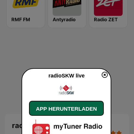
RMF FM
Antyradio
Radio ZET
radioSKW live
APP HERUNTERLADEN
radioSKW Live