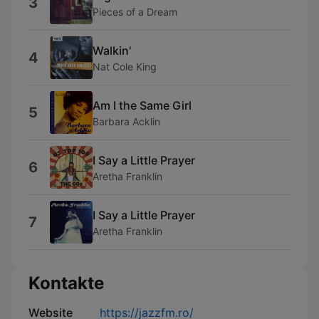
3
Pieces of a Dream
Walkin'
4
Nat Cole King
Am I the Same Girl
5
Barbara Acklin
I Say a Little Prayer
6
Aretha Franklin
I Say a Little Prayer
7
Aretha Franklin
Kontakte
Website
https://jazzfm.ro/