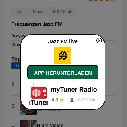
Jazz
Blues
R&B / Soul
Frequenzen Jazz FM:
Braşov:
91.9 FM
Jazz FM live
Sibiu:
98.3 FM
Top-Songs
Letzte 7 Tage
Letzte 30 Tage
APP HERUNTERLADEN
When You Love Somebody
1
Nick Colionne
Just You, Just Me
2
Nat Cole King
Night Vision