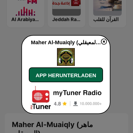
القرآن للقلب
Jeddah Radio اذاعة جدة
Al Arabiya (العربية FM)
Maher Al-Muaiqly (ماهر المعيقلي) live
APP HERUNTERLADEN
Maher Al-Muaiqly (ماهر