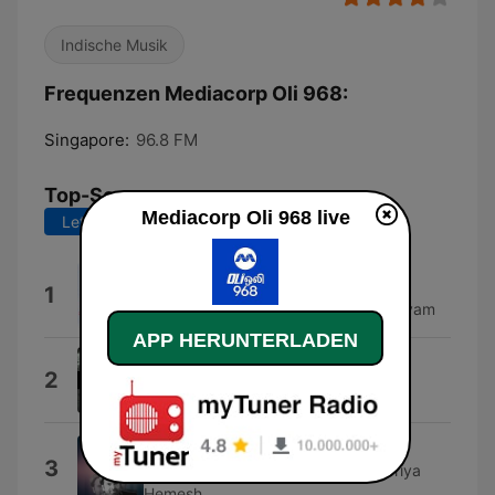
Indische Musik
Frequenzen Mediacorp Oli 968:
Singapore:
96.8 FM
Top-Songs
Mediacorp Oli 968 live
Letzte 7 Tage
Letzte 30 Tage
Balasubramaniam
1
R. D. Burman & S. P. Balasubrahmanyam
APP HERUNTERLADEN
Anbulla Maan Vizhiye
2
T. M. Soundarajan
Santhosh Narayanan Mashup
3
Santhosh Narayanan, Pradeep & Priya
Hemesh