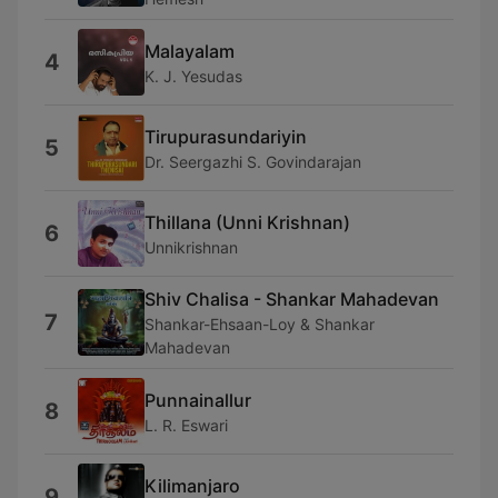
Malayalam
4
K. J. Yesudas
Tirupurasundariyin
5
Dr. Seergazhi S. Govindarajan
Thillana (Unni Krishnan)
6
Unnikrishnan
Shiv Chalisa - Shankar Mahadevan
7
Shankar-Ehsaan-Loy & Shankar
Mahadevan
Punnainallur
8
L. R. Eswari
Kilimanjaro
9