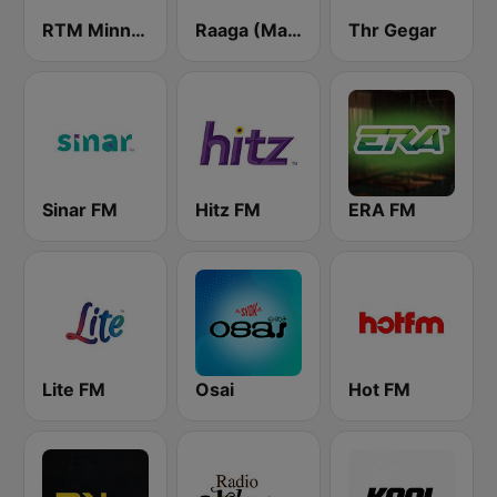
RTM Minnal FM
Raaga (Malaysia Only)
Thr Gegar
Sinar FM
Hitz FM
ERA FM
Lite FM
Osai
Hot FM