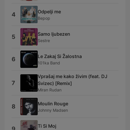
Odpelji me
4
Bepop
Samo ljubezen
5
Sestre
Le Zakaj Si Žalostna
6
101ka Band
Vprašaj me kako živim (feat. DJ
7
Svizec) [Remix]
Miran Rudan
Moulin Rouge
8
Johnny Madsen
Ti Si Moj
9