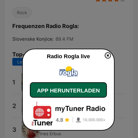
Rock
Frequenzen Radio Rogla:
Slovenske Konjice:
89.4 FM
Top-Songs
Radio Rogla live
Letzte 7 Tage
Letzte 30 Tage
Prevečkrat
1
MARKO VOZELJ
APP HERUNTERLADEN
1000X
2
Žan Serčič
Tornado
3
Ines Erbus