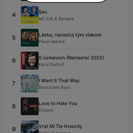
Sen
4
MC Erik & Barbara
Láska, necestuj tým vlakom
5
Pavol Habera
S úsmevom (Remaster 2022)
6
Karol Duchoň
I Want It That Way
7
Backstreet Boys
Love to Hate You
8
Erasure
Vrat Mi Tie Hviezdy
9
Beáta Dubasova