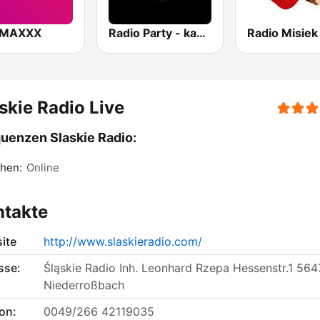
 MAXXX
Radio Party - kanał Energy 2000
skie Radio Live
uenzen Slaskie Radio:
hen:
Online
ntakte
ite
http://www.slaskieradio.com/
sse:
Śląskie Radio Inh. Leonhard Rzepa Hessenstr.1 56
Niederroßbach
on:
0049/266 42119035