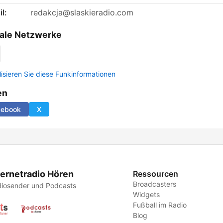
l:
redakcja@slaskieradio.com
ale Netzwerke
lisieren Sie diese Funkinformationen
en
cebook
X
ternetradio Hören
Ressourcen
Broadcasters
iosender und Podcasts
Widgets
Fußball im Radio
Blog