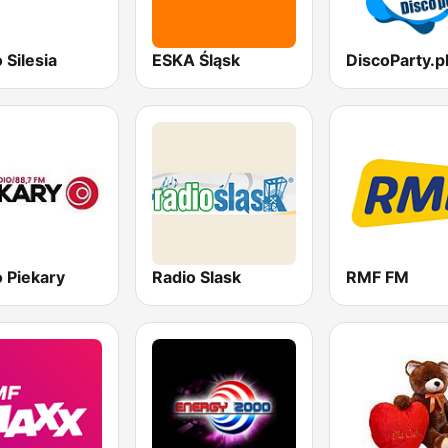
 Silesia
ESKA Śląsk
 Piekary
Radio Slask
RMF FM