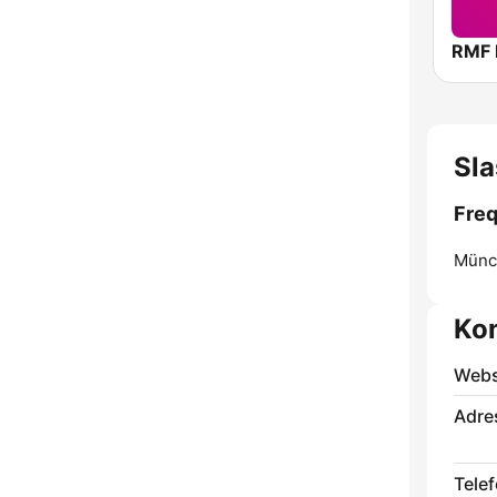
RMF
Sla
Freq
Münc
Ko
Webs
Adre
Telef