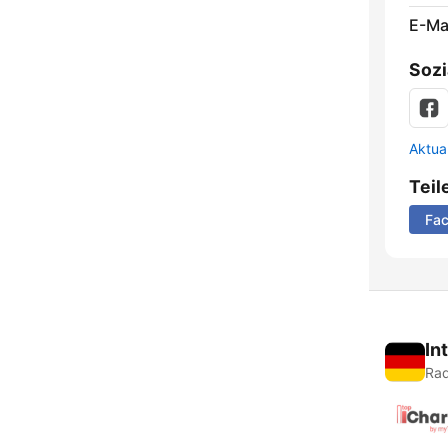
E-Mai
Sozi
Aktua
Teil
Fa
In
Rad