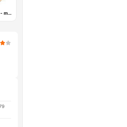
Radio Misiek - muzyka biesiadna
479