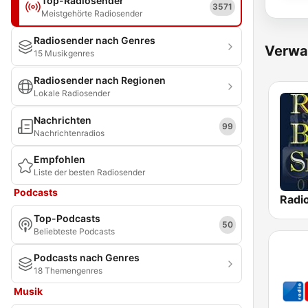
Top-Radiosender
3571
Meistgehörte Radiosender
Radiosender nach Genres
Verwa
15 Musikgenres
Radiosender nach Regionen
Lokale Radiosender
Nachrichten
99
Nachrichtenradios
Empfohlen
Liste der besten Radiosender
Podcasts
Top-Podcasts
50
Beliebteste Podcasts
Podcasts nach Genres
18 Themengenres
Musik