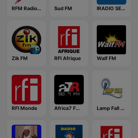
RFM Radio Futurs Medias 94.0 FM
Sud FM
IRADIO SENEGAL
Zik FM
RFI Afrique
Walf FM
RFI Monde
Africa7 FM 90.7
Lamp Fall FM