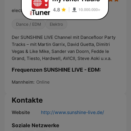
electronic music radio
Dance / EDM
Elektro
Der SUNSHINE LIVE Channel mit Dancefloor Party
Tracks – mit Martin Garrix, David Guetta, Dimitri
Vegas & Like Mike, Sander van Doorn, Fedde le
Grand, Tiesto, Hardwell, AVICII, Steve Aoki u.v.a.
Frequenzen SUNSHINE LIVE - EDM:
Mannheim:
Online
Kontakte
Website
http://www.sunshine-live.de/
Soziale Netzwerke