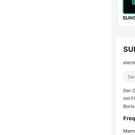
SU
elect
Dan
Der C
mit F
Boris
Freq
Mann