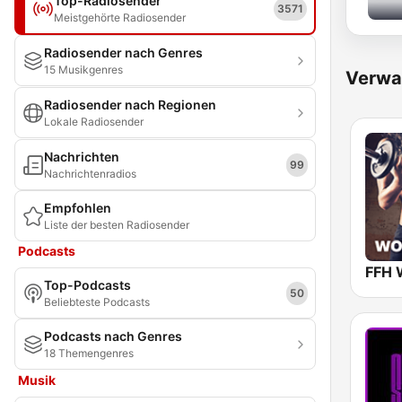
Top-Radiosender
3571
Meistgehörte Radiosender
Radiosender nach Genres
15 Musikgenres
Verwa
Radiosender nach Regionen
Lokale Radiosender
Nachrichten
99
Nachrichtenradios
Empfohlen
Liste der besten Radiosender
Podcasts
FFH 
Top-Podcasts
50
Beliebteste Podcasts
Podcasts nach Genres
18 Themengenres
Musik