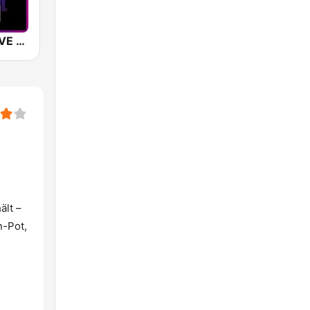
SUNSHINE LIVE - Melodic Beats
ält –
n-Pot,