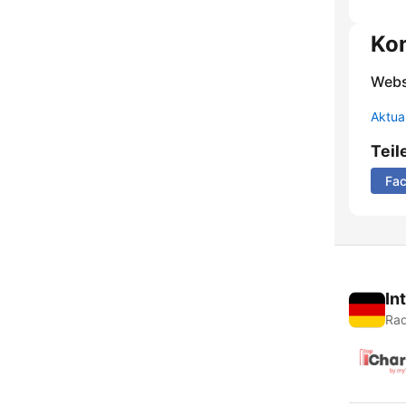
Ko
Webs
Aktua
Teil
Fa
In
Rad