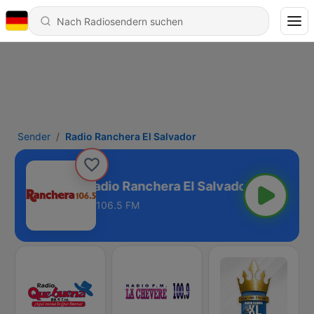
Sender
Radio Ranchera El Salvador
Radio Ranchera El Salvador
106.5 FM