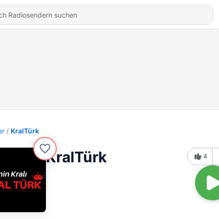
er
KralTürk
KralTürk
4