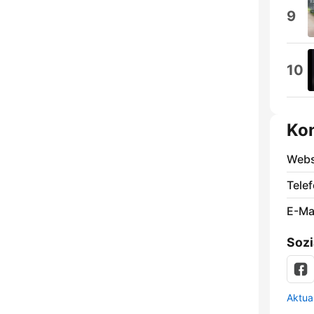
9
10
Ko
Webs
Telef
E-Mai
Sozi
Aktua