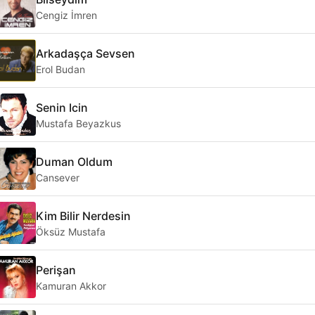
Cengiz İmren
Arkadaşça Sevsen
Erol Budan
Senin Icin
Mustafa Beyazkus
Duman Oldum
Cansever
Kim Bilir Nerdesin
Öksüz Mustafa
Perişan
Kamuran Akkor