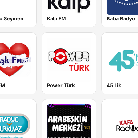
o Seymen
Kalp FM
Baba Radyo
FM
Power Türk
45 Lik