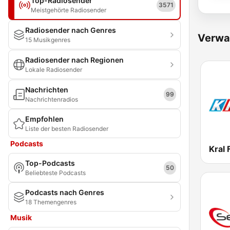
Top-Radiosender
3571
Meistgehörte Radiosender
Radiosender nach Genres
Verwa
15 Musikgenres
Radiosender nach Regionen
Lokale Radiosender
Nachrichten
99
Nachrichtenradios
Empfohlen
Liste der besten Radiosender
Podcasts
Kral
Top-Podcasts
50
Beliebteste Podcasts
Podcasts nach Genres
18 Themengenres
Musik