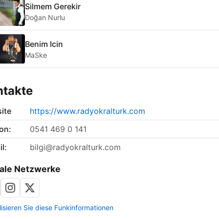
Silmem Gerekir
Doğan Nurlu
Benim Icin
MaSke
ntakte
ite
https://www.radyokralturk.com
on:
0541 469 0 141
l:
bilgi@radyokralturk.com
ale Netzwerke
lisieren Sie diese Funkinformationen