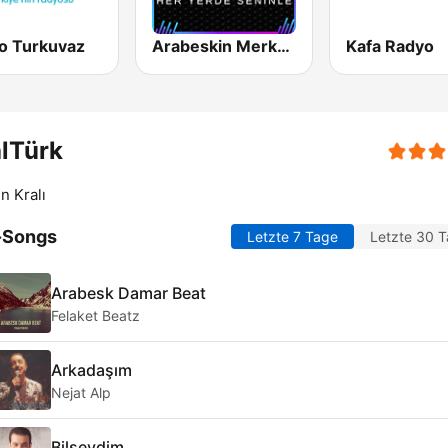
o Turkuvaz
Arabeskin Merkezi (Damardan)
Kafa Radyo
lTürk
n Kralı
-Songs
Letzte 7 Tage
Letzte 30 
Arabesk Damar Beat
Felaket Beatz
Arkadaşım
Nejat Alp
Bilseydim