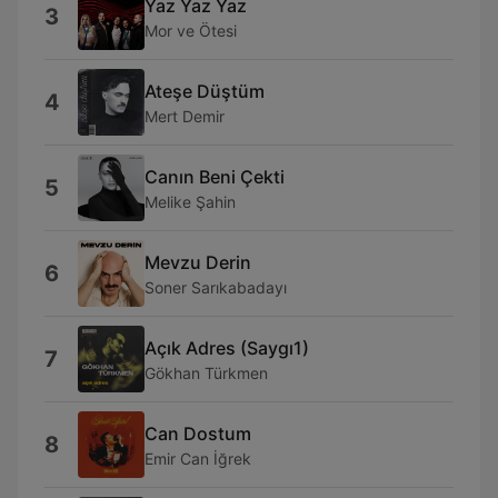
Yaz Yaz Yaz
3
Mor ve Ötesi
Ateşe Düştüm
4
Mert Demir
Canın Beni Çekti
5
Melike Şahin
Mevzu Derin
6
Soner Sarıkabadayı
Açık Adres (Saygı1)
7
Gökhan Türkmen
Can Dostum
8
Emir Can İğrek