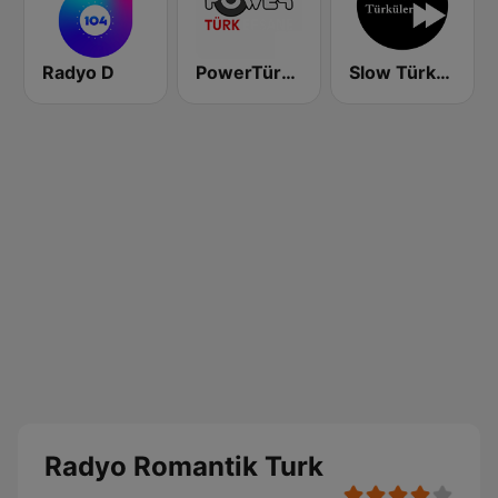
Radyo D
PowerTürk Efsane
Slow Türküler
Radyo Romantik Turk