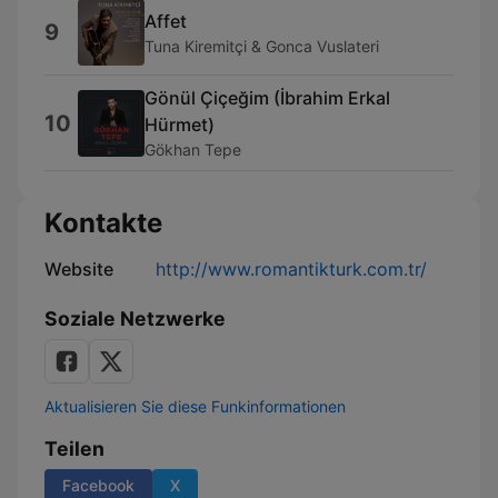
Affet
9
Tuna Kiremitçi & Gonca Vuslateri
Gönül Çiçeğim (İbrahim Erkal
10
Hürmet)
Gökhan Tepe
Kontakte
Website
http://www.romantikturk.com.tr/
Soziale Netzwerke
Aktualisieren Sie diese Funkinformationen
Teilen
Facebook
X