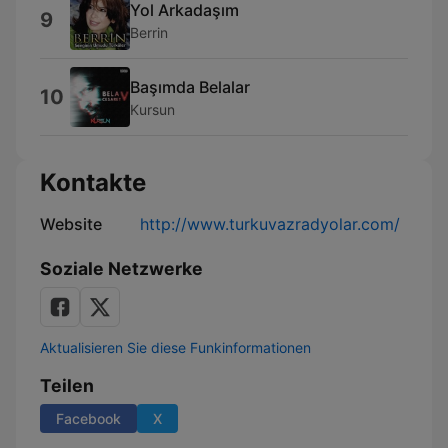
Yol Arkadaşım
9
Berrin
Başımda Belalar
10
Kursun
Kontakte
Website
http://www.turkuvazradyolar.com/
Soziale Netzwerke
Aktualisieren Sie diese Funkinformationen
Teilen
Facebook
X