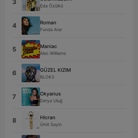
3
Eda Özülkü
Roman
4
Funda Arar
Maniac
5
Alec Williams
GÜZEL KIZIM
6
BLOK3
Okyanus
7
Derya Uluğ
Hicran
8
Ümit Sayin