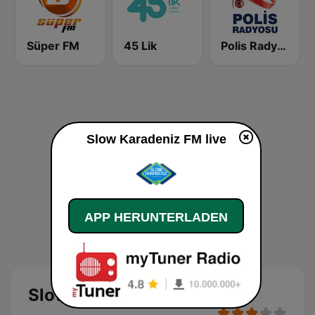
Süper FM
45 Lik
Polis Radyosu
Slow Karadeniz FM live
APP HERUNTERLADEN
Slow Karadeniz FM