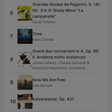
Grandes études de Paganini, S. 141:
No. 3 in G-Sharp Minor "La
6
campanella"
Daniil Trifonov
Time
7
Hans Zimmer
Grand duo concertant in A, Op. 85:
II. Andante molto sostenuto
8
James Galway, Charles Gerhardt &
National Philharmonic Orchestra
Now We Are Free
9
Lisa Gerrard
Kaiserwalzer, Op. 437
10
-