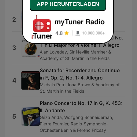
Henryk Szeryng
APP HERUNTERLADEN
小精靈歐文
2
阮粲
12 Concertos, Op. 3 - Concerto No.
1 in D Major for 4 Violins: I. Allegro
3
Alan Loveday, Sir Neville Marriner &
Academy of St. Martin in the Fields
Sonata for Recorder and Continuo
in F, Op. 2, No. 1: 4. Allegro
4
Michala Petri, Iona Brown & Academy of
St. Martin in the Fields
Piano Concerto No. 17 in G, K. 453:
II. Andante
5
Géza Anda, Wolfgang Schneiderhan,
Pierre Fournier, Radio-Symphonie-
Orchester Berlin & Ferenc Fricsay