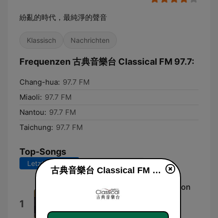
紛亂的時代，最純淨的聲音
Klassisch
Nachrichten
Frequenzen 古典音樂台 Classical FM 97.7:
Chang-hua:
97.7 FM
Miaoli:
97.7 FM
Nantou:
97.7 FM
Taichung:
97.7 FM
Top-Songs
Letzte 7 Tage
Letzte 30 Tage
古典音樂台 Classical FM 97.7 live
12 Variations in G Major, K. 359 on
"La bergère Célimène": Theme
1
(Allegretto) - Var. I/XII