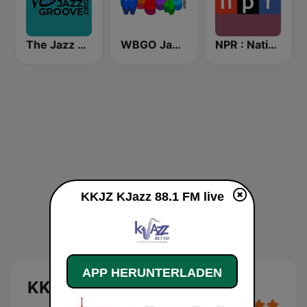
The Jazz Groove Mix #2
WBGO Jazz 88.3 FM
NPR : National Public Radio
KKJZ KJazz 88.1 FM live
APP HERUNTERLADEN
KKJZ KJazz 88.1 FM