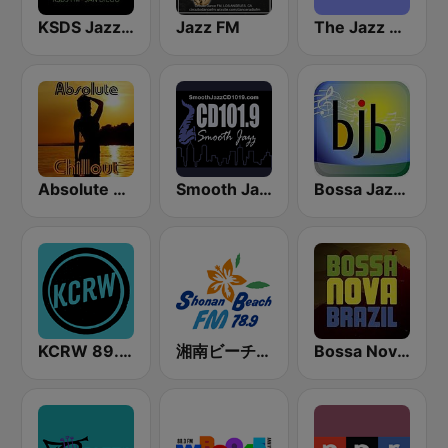
KSDS Jazz 88.3 FM
Jazz FM
The Jazz Groove (Mix #1)
Absolute Chillout
Smooth Jazz CD 101.9 FM
Bossa Jazz Brasil
KCRW 89.9 FM
湘南ビーチFM (Shonan Beach FM)
Bossa Nova Brazil