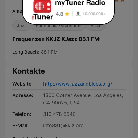
America's #1 Jazz & Blues Station
Jazz
Für Schüler/Studenten
Blues
Frequenzen KKJZ KJazz 88.1 FM:
Long Beach:
88.1 FM
Kontakte
Website
http://www.jazzandblues.org/
Adresse:
1500 Cotner Avenue, Los Angeles,
CA 90025, USA
Telefon:
310 478 5540
E-Mail:
info881@kkjz.org