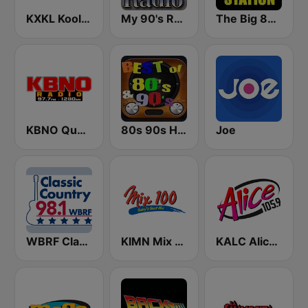
KXKL Kool 105 FM
My 90's Radio
The Big 80s Station
KBNO Qué Bueno 97.7 FM
80s 90s Hits Radio
Joe
WBRF Classic Country 98.1 FM
KIMN Mix 100.3 FM
KALC Alice 105.9 FM