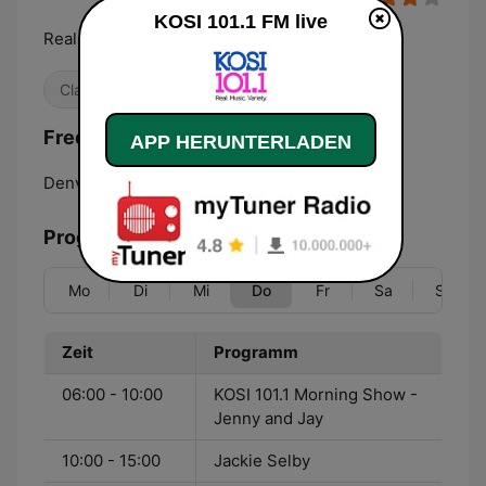
KOSI 101.1 FM live
Real Music Variety
Classic Hits
80er
90er
Frequenzen KOSI 101.1 FM:
APP HERUNTERLADEN
Denver:
101.1 FM
Programmübersicht
Mo
Di
Mi
Do
Fr
Sa
So
Zeit
Programm
06:00 - 10:00
KOSI 101.1 Morning Show -
Jenny and Jay
10:00 - 15:00
Jackie Selby