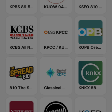
KPBS 89.5 FM
KUOW 94.9 FM
KSFO 810 AM
KCBS All News 740 AM and 106.9 FM KFRC
KPCC / KUOR / KVLA 89.3 FM
KOPB Oregon Public Broadcasting (OPB)
810 The Spread
Classical California KDFC 90.3 FM
KNKX 88.5 FM