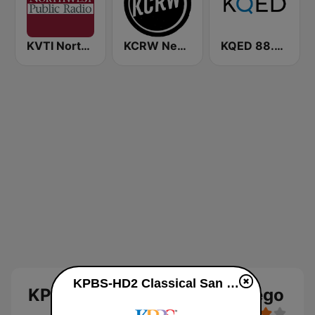
KVTI Northwest Public Radio, NPR & Classical Music
KCRW News
KQED 88.5 and 89.3 FM
KPBS-HD2 Classical San Diego live
KPBS-HD2 Classical San Diego