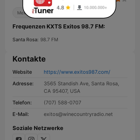
Mexikanische Musik
Lokalradio
Frequenzen KXTS Exitos 98.7 FM:
Santa Rosa:
98.7 FM
Kontakte
Website
https://www.exitos987.com/
Adresse:
3565 Standish Ave, Santa Rosa,
CA 95407, USA
Telefon:
(707) 588-0707
E-Mail:
exitos@winecountryradio.net
Soziale Netzwerke