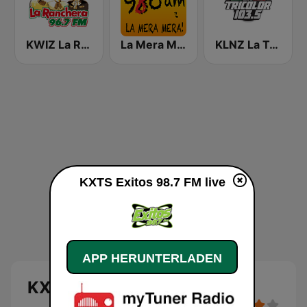
KWIZ La Ranchera 96.7 FM (US Only)
La Mera Mera 980 AM
KLNZ La Tricolor 103.5 FM
KXTS Exitos 98.7 FM live
APP HERUNTERLADEN
KXTS Exitos 98.7 FM