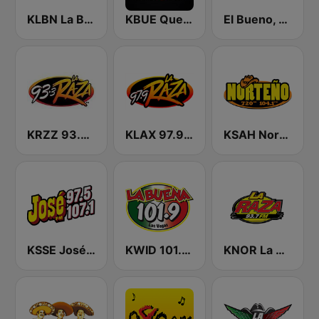
KLBN La Buena 101.9 FM
KBUE Que Buena 105.5 / 94.3 FM (US Only)
El Bueno, La Mala y El Feo
KRZZ 93.3 La Raza FM
KLAX 97.9 La Raza FM
KSAH Norteño 720 y 104.1
KSSE José 97.5 y 107.1
KWID 101.9 La Buena
KNOR La Raza 93.7 (US Only)