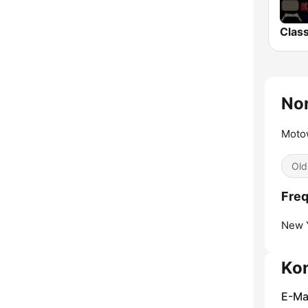
No
Motow
Old
Fre
New Y
Ko
E-Mai