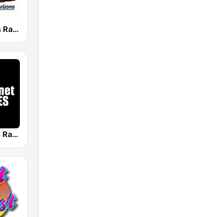
Greatest Hits Radio USA
Planet Oldies Radio