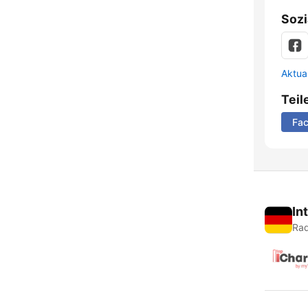
Sozi
Aktua
Teil
Fa
In
Rad