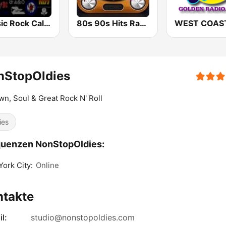
Classic Rock California
80s 90s Hits Radio
nStopOldies
n, Soul & Great Rock N' Roll
ies
quenzen NonStopOldies:
ork City:
Online
ntakte
l:
studio@nonstopoldies.com