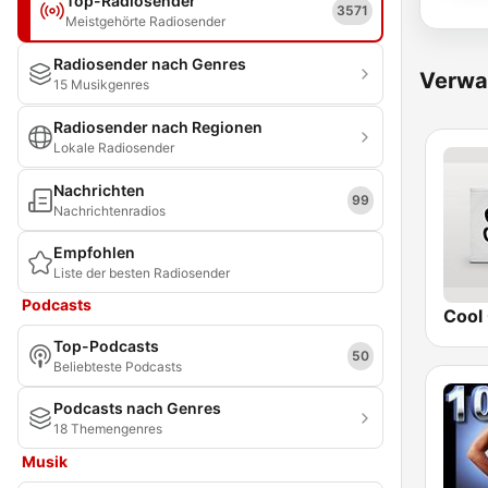
Top-Radiosender
3571
Meistgehörte Radiosender
Radiosender nach Genres
Verwa
15 Musikgenres
Radiosender nach Regionen
Lokale Radiosender
Nachrichten
99
Nachrichtenradios
Empfohlen
Liste der besten Radiosender
Podcasts
Cool 
Top-Podcasts
50
Beliebteste Podcasts
Podcasts nach Genres
18 Themengenres
Musik