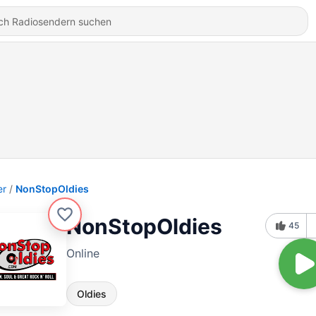
er
NonStopOldies
NonStopOldies
45
Online
Oldies