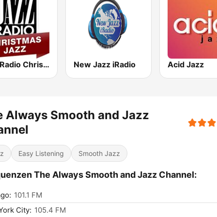
Jazz Radio Christmas Jazz
New Jazz iRadio
Acid Jazz
e Always Smooth and Jazz
annel
z
Easy Listening
Smooth Jazz
uenzen The Always Smooth and Jazz Channel:
go:
101.1 FM
ork City:
105.4 FM