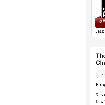
Th
Ch
Jaz
Freq
Chica
New Y