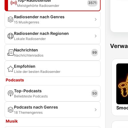
Top-Radiosender
3571
Meistgehörte Radiosender
Radiosender nach Genres
15 Musikgenres
Radiosender nach Regionen
Lokale Radiosender
Verwa
Nachrichten
99
Nachrichtenradios
Empfohlen
Liste der besten Radiosender
Podcasts
Top-Podcasts
50
Beliebteste Podcasts
Podcasts nach Genres
18 Themengenres
Musik