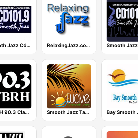
Smooth Jazz Cd101.9 New York
RelaxingJazz.com - Smooth Jazz
WBRH 90.3 Classic Jazz and Smooth Jazz
Smooth Jazz Tampa Bay "The Wave"
Bay Smooth 