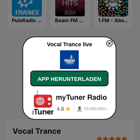
PulsRadio Trance
Beam FM - Adult Hits
1.FM - Absolute Trance
Vocal Trance live
APP HERUNTERLADEN
Vocal Trance