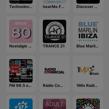
Technolovers - VOCAL TRANCE
hearMe.FM Trance
Discover Trance Radio
Nostalgie 80
TRANCE 21
Blue Marlin Ibiza Radio
FM 98.5 of Vocal Trance live ®
Rádio Comercial
1Mix Radio - Trance