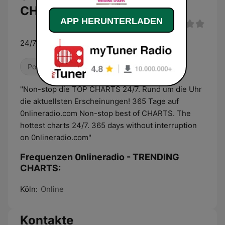
CHARTS Live
APP HERUNTERLADEN
24/7 Die angesagtesten CHARTS
Pop / Top 40
Dance / EDM
"Non-stop die TOP CHARTS 24/7. Rund um die Uhr
die aktuellsten Erscheinungen! 365 Tage auf
0nlineradio.com Non-stop best of CHARTS. The
hottest charts 24/7. 365 days without interruption
on 0nlineradio.com"
Frequenzen 0nlineradio - TRENDING
CHARTS:
Köln:
Online
Kontakte