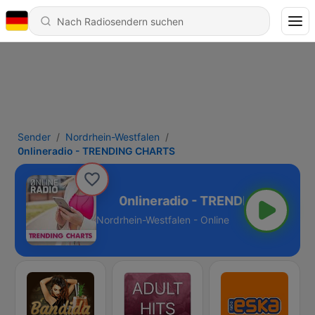
Sender
Nordrhein-Westfalen
0nlineradio - TRENDING CHARTS
NDING CHARTS
Nordrhein-Westfalen - Online