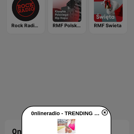
Rock Radio - Warszawa
RMF Polski hip hop
RMF Swieta
0nlineradio - TRENDING CHARTS live
0nlineradio - TRENDING