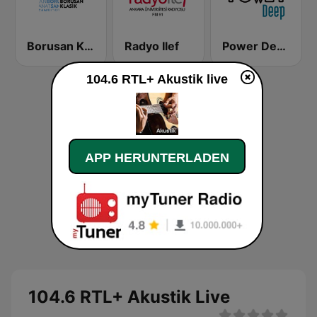
Borusan Klasik
Radyo Ilef
Power Deep
104.6 RTL+ Akustik live
APP HERUNTERLADEN
104.6 RTL+ Akustik Live