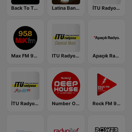
Back To The 80's Radio
Latina Bandida!
İTU Radyosu Rock
Max FM 95.8
ITU Radyosu Klasik
Apaçık Radyo
İTU Radyosu Jazz / Blues
Number One Deephouse FM
Rock FM 94.5