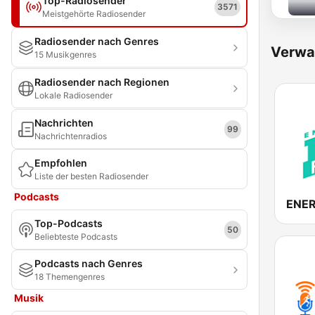
Top-Radiosender
3571
Meistgehörte Radiosender
Radiosender nach Genres
Verwa
15 Musikgenres
Radiosender nach Regionen
Lokale Radiosender
Nachrichten
99
Nachrichtenradios
Empfohlen
Liste der besten Radiosender
Podcasts
ENER
Top-Podcasts
50
Beliebteste Podcasts
Podcasts nach Genres
18 Themengenres
Musik