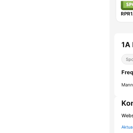
RPR1.
1A 
Spo
Freq
Mann
Ko
Webs
Aktua