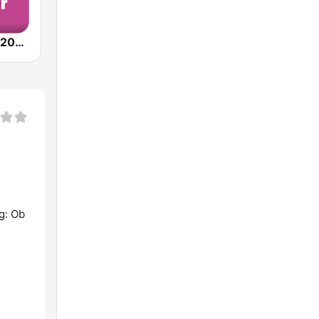
Radio SAW - 2000er
g: Ob