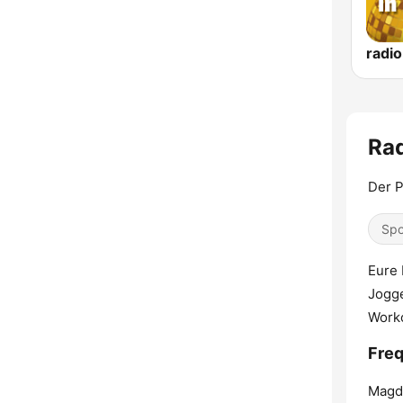
Rad
Der P
Spo
Eure 
Jogge
Worko
Freq
Magd