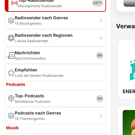
Top-Radiosender
3571
Meistgehörte Radiosender
Radiosender nach Genres
15 Musikgenres
Verwa
Radiosender nach Regionen
Lokale Radiosender
Nachrichten
99
Nachrichtenradios
Empfohlen
Liste der besten Radiosender
Podcasts
ENER
Top-Podcasts
50
Beliebteste Podcasts
Podcasts nach Genres
18 Themengenres
Musik