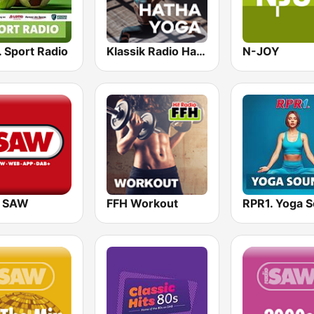
 Sport Radio
Klassik Radio Hatha Yoga
N-JOY
o SAW
FFH Workout