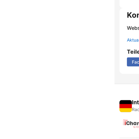
Ko
Webs
Aktua
Teil
Fa
In
Rad