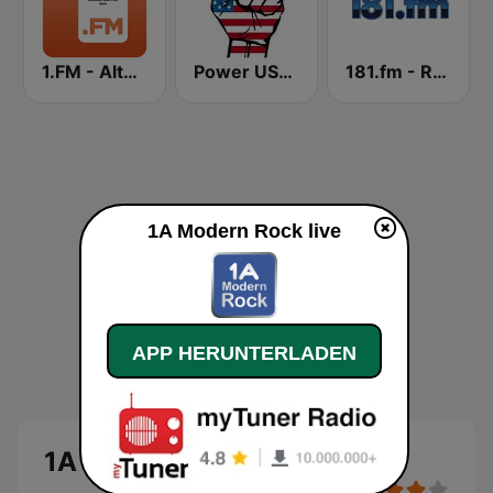
1.FM - Alternative Rock X Hits
Power USA BOSTON
181.fm - Rock 181
1A Modern Rock live
APP HERUNTERLADEN
1A Modern Rock Live