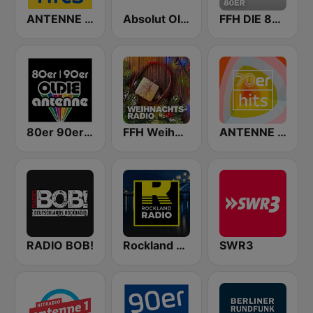
ANTENNE BAYERN 80er Hits
Absolut Oldies Classics
FFH DIE 80ER
80er 90er OLDIE ANTENNE
FFH Weihnachtsradio
ANTENNE BAYERN 70er Hits
RADIO BOB!
Rockland Radio - Mainz
SWR3