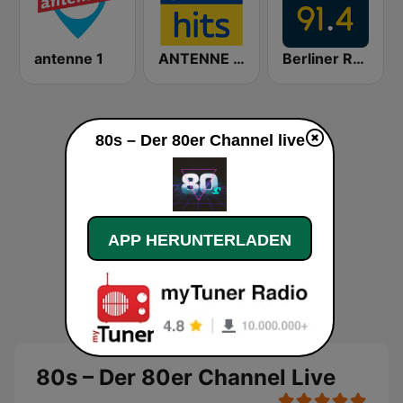
antenne 1
ANTENNE BAYERN 90er Hits
Berliner Rundfunk 91.4
80s – Der 80er Channel live
APP HERUNTERLADEN
80s – Der 80er Channel Live