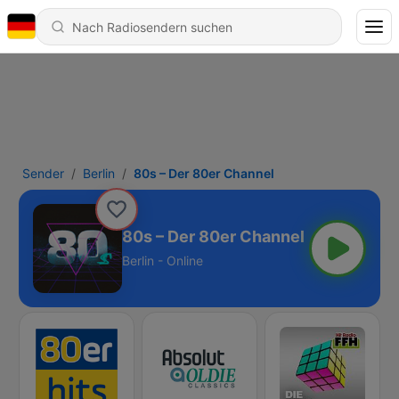
Sender
Berlin
80s – Der 80er Channel
80s – Der 80er Channel
Berlin - Online