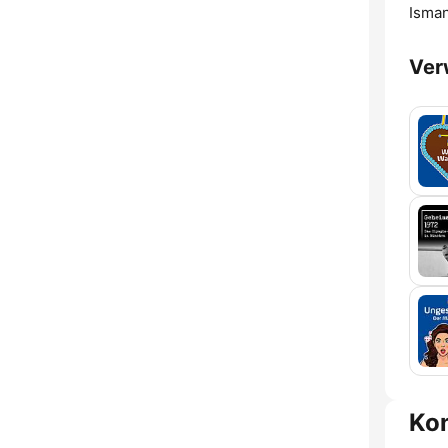
Isman
Ver
Ko