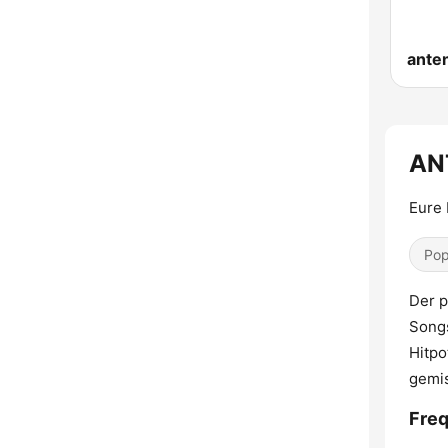
ante
AN
Eure 
Pop
Der p
Songs
Hitpo
gemis
Fre