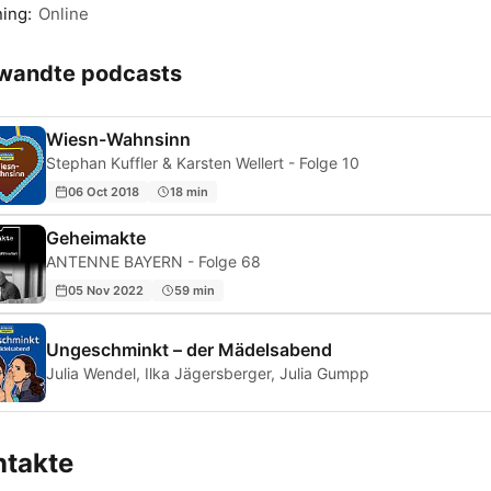
ing:
Online
wandte podcasts
Wiesn-Wahnsinn
Stephan Kuffler & Karsten Wellert - Folge 10
06 Oct 2018
18 min
Geheimakte
ANTENNE BAYERN - Folge 68
05 Nov 2022
59 min
Ungeschminkt – der Mädelsabend
Julia Wendel, Ilka Jägersberger, Julia Gumpp
ntakte