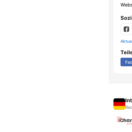
Webs
Sozi
Aktua
Teil
Fa
In
Rad