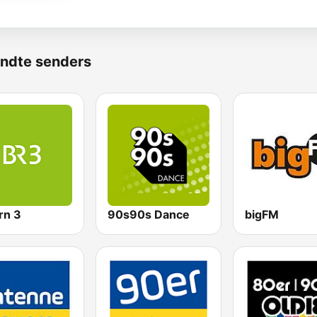
ndte senders
rn 3
90s90s Dance
bigFM