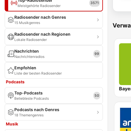
Top-Radiosender
3571
Meistgehörte Radiosender
Radiosender nach Genres
15 Musikgenres
Verwa
Radiosender nach Regionen
Lokale Radiosender
Nachrichten
99
Nachrichtenradios
Empfohlen
Liste der besten Radiosender
Podcasts
Baye
Top-Podcasts
50
Beliebteste Podcasts
Podcasts nach Genres
18 Themengenres
Musik