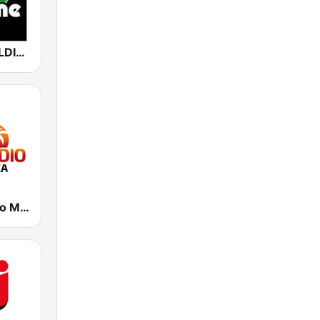
80er 90er OLDIE ANTENNE
Das Inselradio Mallorca