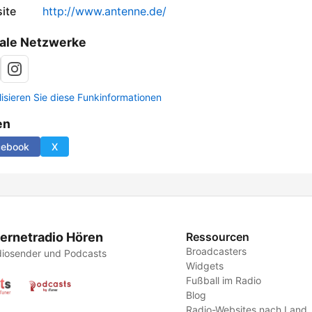
ite
http://www.antenne.de/
ale Netzwerke
lisieren Sie diese Funkinformationen
en
cebook
X
ternetradio Hören
Ressourcen
Broadcasters
iosender und Podcasts
Widgets
Fußball im Radio
Blog
Radio-Websites nach Land