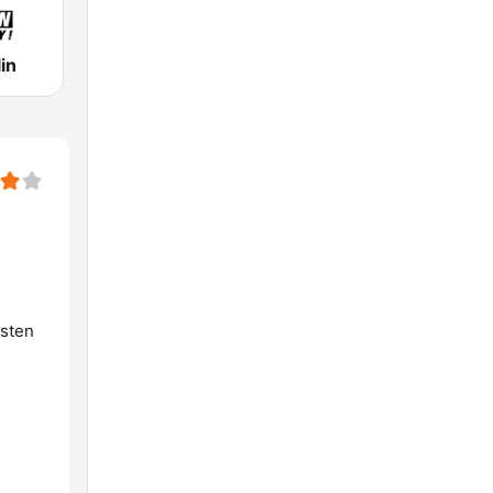
in
esten