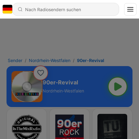
Sender
Nordrhein-Westfalen
90er-Revival
90er-Revival
Nordrhein-Westfalen