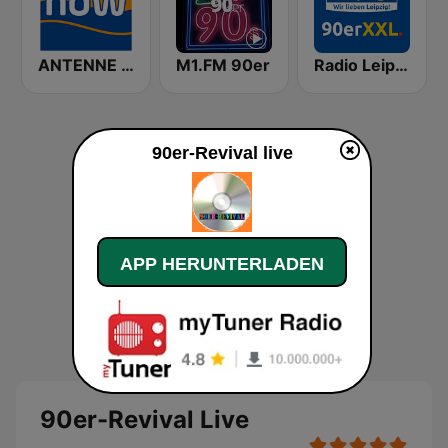
ANTENNE NRW NDW
M1.FM 90er
Radio Leipzig 90er XXL
90er-Revival live
APP HERUNTERLADEN
90er-Revival Live