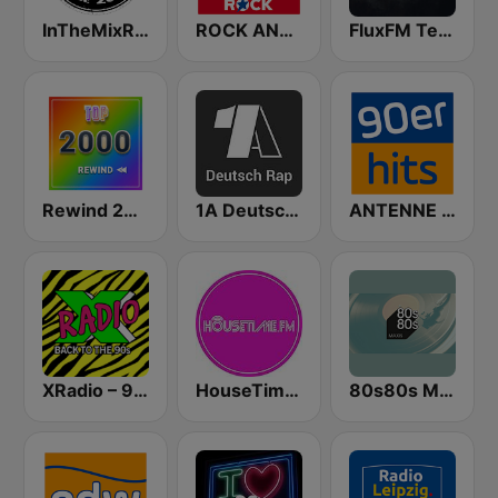
InTheMixRadio
ROCK ANTENNE 90er Rock
FluxFM Techno Underground
Rewind 2000's
1A Deutsch Rap
ANTENNE NRW 90er Hits
XRadio – 90’s Channel
HouseTime.FM
80s80s Maxis