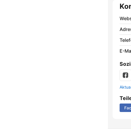
Ko
Webs
Adre
Telef
E-Mai
Sozi
Aktua
Teil
Fa