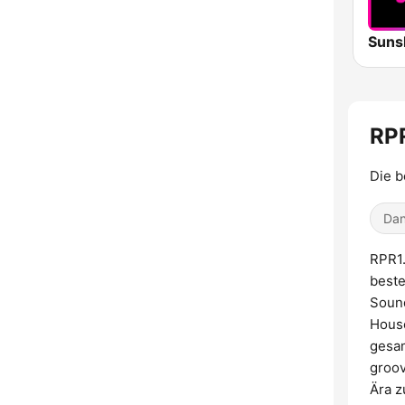
RPR
Die b
Dan
RPR1.
beste
Sound
House
gesam
groov
Ära z