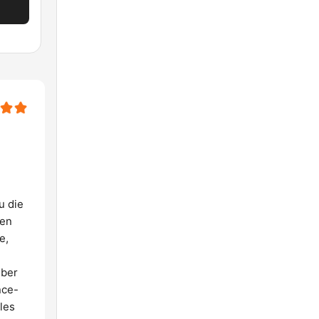
u die
ten
e,
über
nce-
les