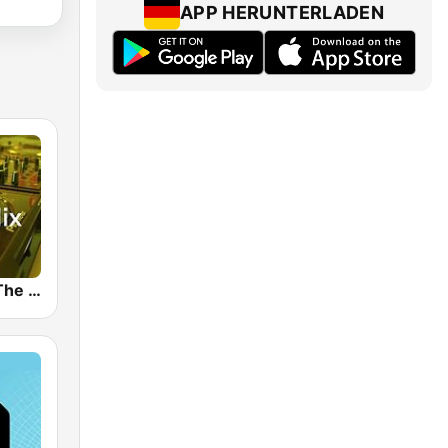
APP HERUNTERLADEN
89.0 RTL In The Mix