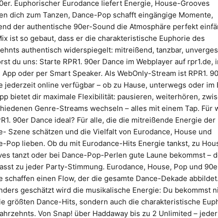
0er. Euphorischer Eurodance liefert Energie, House-Grooves
en dich zum Tanzen, Dance-Pop schafft eingängige Momente,
nd der authentische 90er-Sound die Atmosphäre perfekt einfä
ix ist so gebaut, dass er die charakteristische Euphorie des
ehnts authentisch widerspiegelt: mitreißend, tanzbar, unverges
rst du uns: Starte RPR1. 90er Dance im Webplayer auf rpr1.de, i
 App oder per Smart Speaker. Als WebOnly-Stream ist RPR1. 9
 jederzeit online verfügbar – ob zu Hause, unterwegs oder im 
pp bietet dir maximale Flexibilität: pausieren, weiterhören, zwi
hiedenen Genre-Streams wechseln – alles mit einem Tap. Für
PR1. 90er Dance ideal? Für alle, die die mitreißende Energie der
- Szene schätzen und die Vielfalt von Eurodance, House und
-Pop lieben. Ob du mit Eurodance-Hits Energie tankst, zu Hou
es tanzt oder bei Dance-Pop-Perlen gute Laune bekommst – d
asst zu jeder Party-Stimmung. Eurodance, House, Pop und 90e
 schaffen einen Flow, der die gesamte Dance-Dekade abbildet
ders geschätzt wird die musikalische Energie: Du bekommst n
ie größten Dance-Hits, sondern auch die charakteristische Eup
ahrzehnts. Von Snap! über Haddaway bis zu 2 Unlimited – jeder