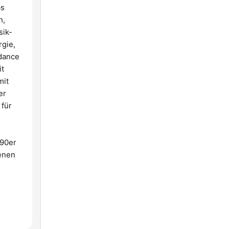
bs
h,
sik-
rgie,
dance
it
mit
er
 für
 90er
denen