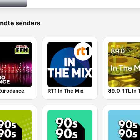
ndte senders
Eurodance
RT1 In The Mix