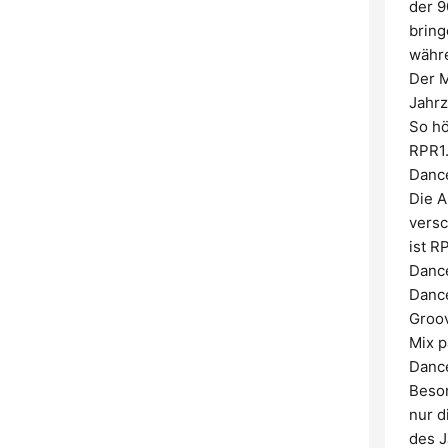
der 9
bring
währe
Der M
Jahrz
So hö
RPR1.
Dance
Die A
versc
ist R
Dance
Dance
Groov
Mix p
Dance
Beson
nur d
des J