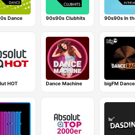
0s Dance
90s90s Clubhits
90s90s In th
lut HOT
Dance Machine