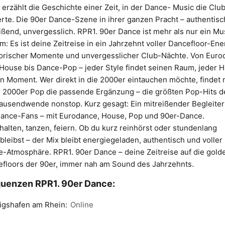
 erzählt die Geschichte einer Zeit, in der Dance- Music die Clu
rte. Die 90er Dance-Szene in ihrer ganzen Pracht – authentisc
ißend, unvergesslich. RPR1. 90er Dance ist mehr als nur ein Mu
m: Es ist deine Zeitreise in ein Jahrzehnt voller Dancefloor-Ene
orischer Momente und unvergesslicher Club-Nächte. Von Euro
House bis Dance-Pop – jeder Style findet seinen Raum, jeder H
n Moment. Wer direkt in die 2000er eintauchen möchte, findet 
 2000er Pop die passende Ergänzung – die größten Pop-Hits d
ausendwende nonstop. Kurz gesagt: Ein mitreißender Begleiter
Dance-Fans – mit Eurodance, House, Pop und 90er-Dance.
halten, tanzen, feiern. Ob du kurz reinhörst oder stundenlang
bleibst – der Mix bleibt energiegeladen, authentisch und voller
-Atmosphäre. RPR1. 90er Dance – deine Zeitreise auf die gol
floors der 90er, immer nah am Sound des Jahrzehnts.
uenzen RPR1. 90er Dance:
igshafen am Rhein:
Online