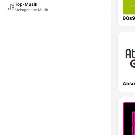
Top-Musik
Meistgehörte Musik
90s9
Abso