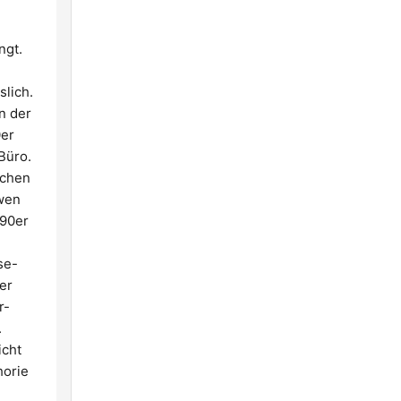
ngt.
slich.
n der
0er
Büro.
schen
 wen
 90er
se-
er
r-
.
icht
horie