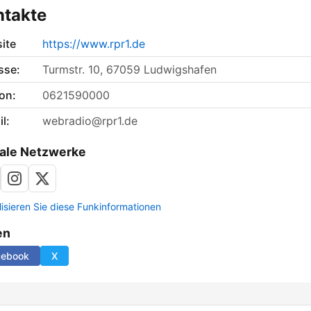
ntakte
ite
https://www.rpr1.de
sse:
Turmstr. 10, 67059 Ludwigshafen
on:
0621590000
l:
webradio@rpr1.de
ale Netzwerke
lisieren Sie diese Funkinformationen
en
cebook
X