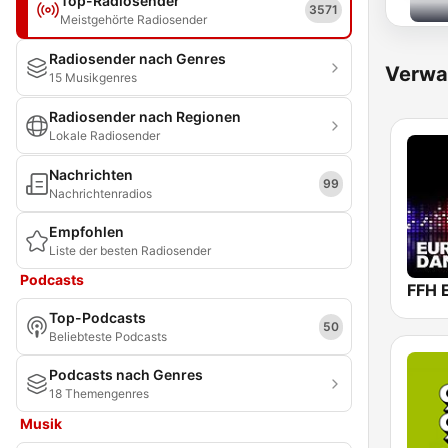
Top-Radiosender
3571
Meistgehörte Radiosender
Radiosender nach Genres
Verwa
15 Musikgenres
Radiosender nach Regionen
Lokale Radiosender
Nachrichten
99
Nachrichtenradios
Empfohlen
Liste der besten Radiosender
Podcasts
FFH 
Top-Podcasts
50
Beliebteste Podcasts
Podcasts nach Genres
18 Themengenres
Musik