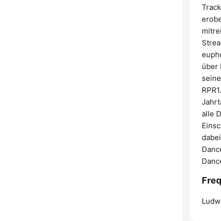
Track
erobe
mitre
Strea
euph
über 
seine
RPR1.
Jahrt
alle 
Einsc
dabei
Dance
Dance
Freq
Ludw